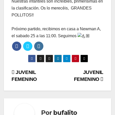
Nuestras infantiles son increíbles, primerísimas en
la clasificación. Os lo merecéis, GRANDES
POLLITOS!!
Próximo partido, recibimos en casa a Newman A,
el sabado 25 a las 11:00. Seguimos
🏼
Navegación
JUVENIL
JUVENIL
FEMENINO
FEMENINO
de
entradas
Por
bufalito