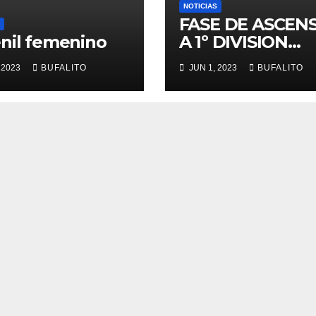
NOTICIAS
FASE DE ASCEN
nil femenino
A 1º DIVISION
NACIONAL
 2023
BUFALITO
JUN 1, 2023
BUFALITO