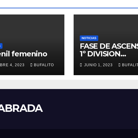
NOTICIAS
FASE DE ASCEN
S
nil femenino
1º DIVISION
NACIONAL
BRE 4, 2023
BUFALITO
JUNIO 1, 2023
BUFALI
LABRADA