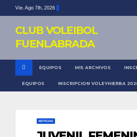
Saltar
Vie. Ago 7th, 2026
al
contenido
CLUB VOLEIBOL
FUENLABRADA
EQUIPOS
MIS ARCHIVOS
INSC
EQUIPOS
INSCRIPCION VOLEYHIERBA 202
NOTICIAS
JUVENIL FEMENI