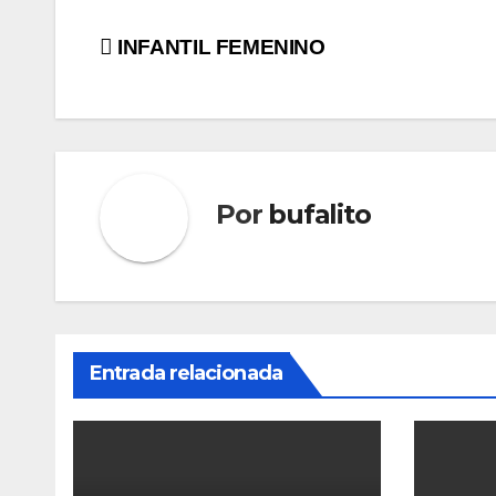
Navegación
INFANTIL FEMENINO
de
entradas
Por
bufalito
Entrada relacionada