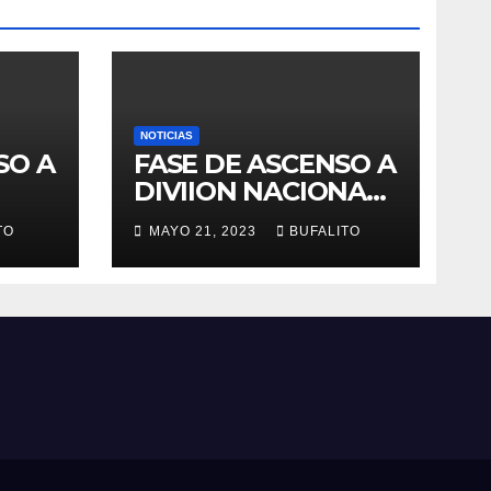
NOTICIAS
SO A
FASE DE ASCENSO A
DIVIION NACIONAL
MASCULINA
TO
MAYO 21, 2023
BUFALITO