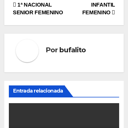
Navegación
1ª NACIONAL
INFANTIL
SENIOR FEMENINO
FEMENINO
de
entradas
Por
bufalito
Entrada relacionada