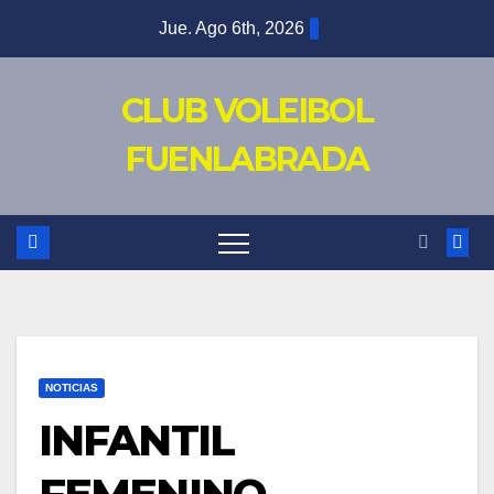
Saltar
Jue. Ago 6th, 2026
al
contenido
CLUB VOLEIBOL
FUENLABRADA
NOTICIAS
INFANTIL