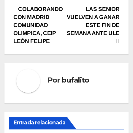
Navegación
COLABORANDO
LAS SENIOR
CON MADRID
VUELVEN A GANAR
de
COMUNIDAD
ESTE FIN DE
entradas
OLIMPICA, CEIP
SEMANA ANTE ULE
LEÓN FELIPE
Por
bufalito
Entrada relacionada