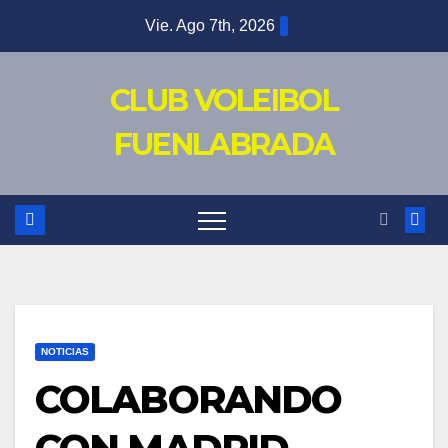
Saltar
Vie. Ago 7th, 2026
al
contenido
CLUB VOLEIBOL
FUENLABRADA
NOTICIAS
COLABORANDO