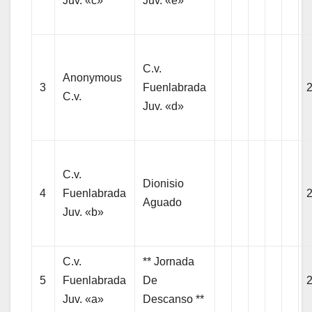
Juv. «c»
Juv. «e»
C.v.
Anonymous
3
Fuenlabrada
C.v.
Juv. «d»
C.v.
Dionisio
4
Fuenlabrada
Aguado
Juv. «b»
C.v.
** Jornada
5
Fuenlabrada
De
Juv. «a»
Descanso **