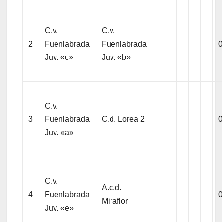
C.v.
C.v.
2
Fuenlabrada
Fuenlabrada
Juv. «c»
Juv. «b»
C.v.
3
Fuenlabrada
C.d. Lorea 2
Juv. «a»
C.v.
A.c.d.
4
Fuenlabrada
Miraflor
Juv. «e»