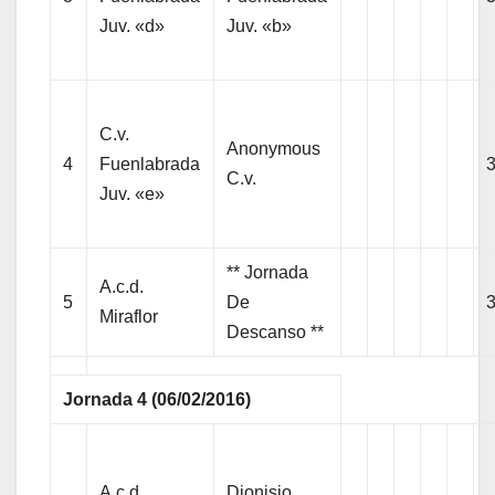
Juv. «d»
Juv. «b»
C.v.
Anonymous
4
Fuenlabrada
C.v.
Juv. «e»
** Jornada
A.c.d.
5
De
Miraflor
Descanso **
Jornada 4 (06/02/2016)
A.c.d.
Dionisio