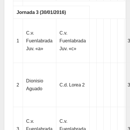
Jornada 3 (30/01/2016)
C.v.
C.v.
1
Fuenlabrada
Fuenlabrada
Juv. «a»
Juv. «c»
Dionisio
2
C.d. Lorea 2
Aguado
C.v.
C.v.
3
Fuenlabrada
Fuenlabrada