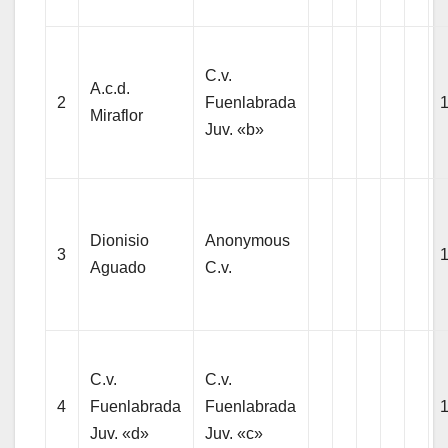
C.v.
A.c.d.
2
Fuenlabrada
Miraflor
Juv. «b»
Dionisio
Anonymous
3
Aguado
C.v.
C.v.
C.v.
4
Fuenlabrada
Fuenlabrada
Juv. «d»
Juv. «c»