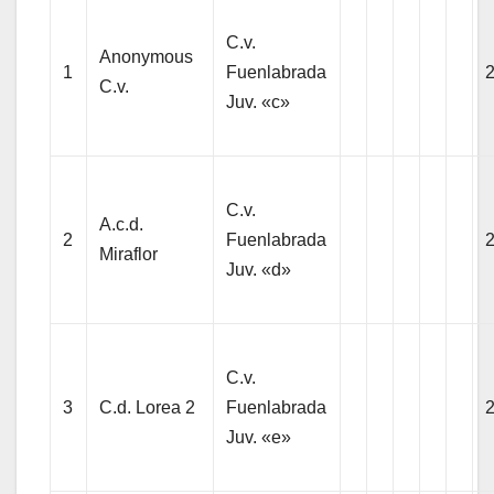
C.v.
Anonymous
1
Fuenlabrada
C.v.
Juv. «c»
C.v.
A.c.d.
2
Fuenlabrada
Miraflor
Juv. «d»
C.v.
3
C.d. Lorea 2
Fuenlabrada
Juv. «e»