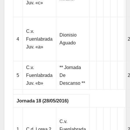
Juv. «c»
C.v.
Dionisio
4
Fuenlabrada
Aguado
Juv. «a»
C.v.
** Jornada
5
Fuenlabrada
De
Juv. «b»
Descanso **
Jornada 18 (28/05/2016)
C.v.
1
C.d. Lorea 2
Fuenlabrada