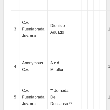
C.v.
Dionisio
3
Fuenlabrada
Aguado
Juv. «c»
Anonymous
A.c.d.
4
C.v.
Miraflor
C.v.
** Jornada
5
Fuenlabrada
De
Juv. «e»
Descanso **