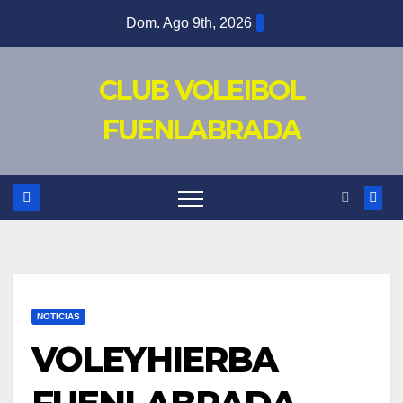
Saltar
Dom. Ago 9th, 2026
al
contenido
CLUB VOLEIBOL
FUENLABRADA
NOTICIAS
VOLEYHIERBA