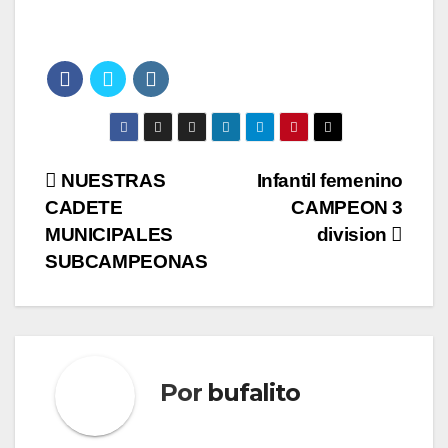
Navegación
NUESTRAS
Infantil femenino
CADETE
CAMPEON 3
de
MUNICIPALES
division
entradas
SUBCAMPEONAS
Por
bufalito