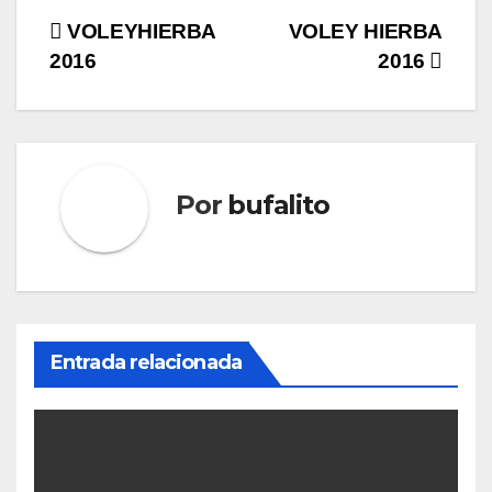
Navegación
VOLEYHIERBA
VOLEY HIERBA
2016
2016
de
entradas
Por
bufalito
Entrada relacionada