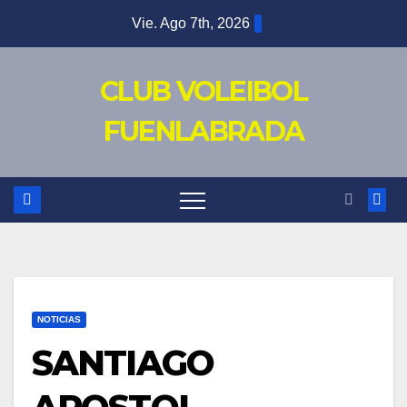
Saltar
Vie. Ago 7th, 2026
al
contenido
CLUB VOLEIBOL
FUENLABRADA
NOTICIAS
SANTIAGO