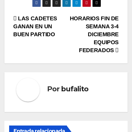
Navegación
LAS CADETES
HORARIOS FIN DE
GANAN EN UN
SEMANA 3-4
de
BUEN PARTIDO
DICIEMBRE
entradas
EQUIPOS
FEDERADOS
Por
bufalito
Entrada relacionada