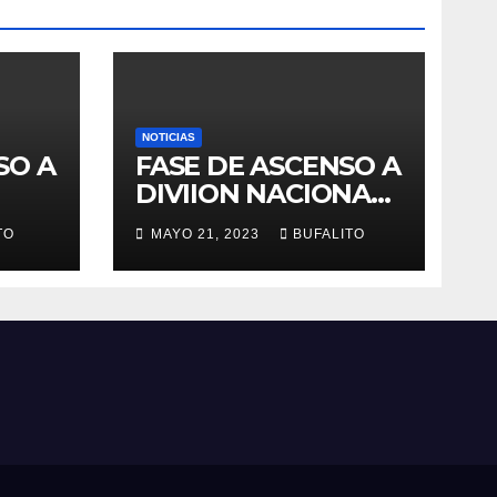
NOTICIAS
SO A
FASE DE ASCENSO A
DIVIION NACIONAL
MASCULINA
TO
MAYO 21, 2023
BUFALITO