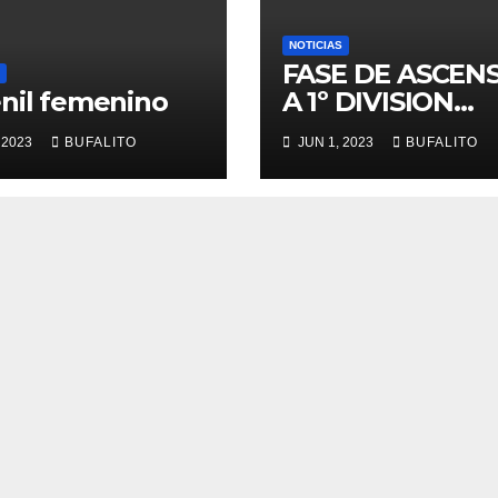
NOTICIAS
FASE DE ASCEN
nil femenino
A 1º DIVISION
NACIONAL
 2023
BUFALITO
JUN 1, 2023
BUFALITO