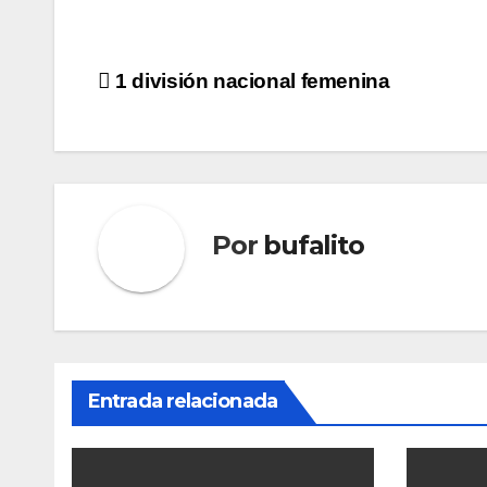
Navegación
1 división nacional femenina
de
entradas
Por
bufalito
Entrada relacionada