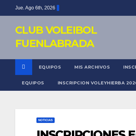
Saltar
Jue. Ago 6th, 2026
al
contenido
CLUB VOLEIBOL
FUENLABRADA
EQUIPOS
MIS ARCHIVOS
INSC
EQUIPOS
INSCRIPCION VOLEYHIERBA 202
NOTICIAS
INSCRIPCIONES 