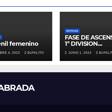
NOTICIAS
FASE DE ASCEN
S
nil femenino
1º DIVISION
NACIONAL
BRE 4, 2023
BUFALITO
JUNIO 1, 2023
BUFALI
LABRADA