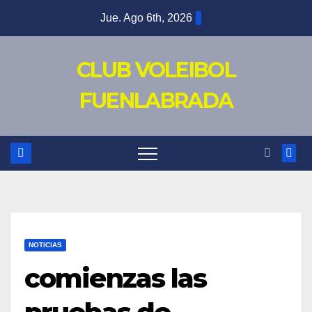
Saltar
Jue. Ago 6th, 2026
al
contenido
CLUB VOLEIBOL
FUENLABRADA
NOTICIAS
comienzas las