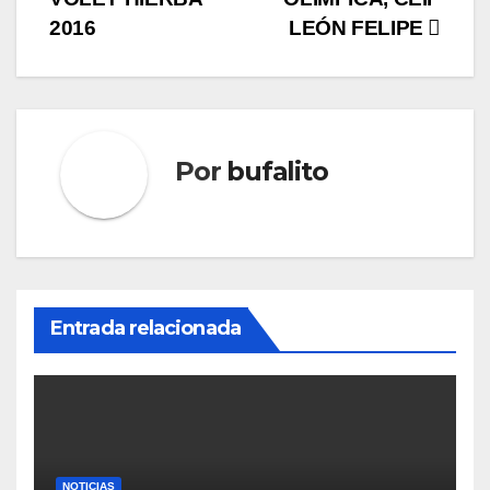
entradas
2016
LEÓN FELIPE
Por
bufalito
Entrada relacionada
NOTICIAS