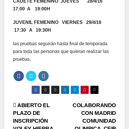
CADETE FEMENINO JUEVES 28/4/16
17:00 A 19:00H
JUVENIL FEMENINO VIERNES 29/4/16
17:30 A 19:30H
las pruebas seguirán hasta final de temporada
para toda las personas que quieran realizar las
pruebas.
Navegación
ABIERTO EL
COLABORANDO
PLAZO DE
CON MADRID
de
INSCRIPCIÓN
COMUNIDAD
VOLEY HIERBA
OLIMPICA, CEIP